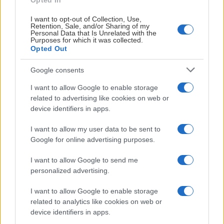
Opted In
Frölunda HC går in i en ny säsong med SHL, CHL, SDHL
och även Spengler Cup i pipen. I år har vi valt att
I want to opt-out of Collection, Use,
Retention, Sale, and/or Sharing of my
presentera samtliga våra temamatcher före första
Personal Data that Is Unrelated with the
nedsläpp för att du som åskådare ska kunna planera in din
Purposes for which it was collected.
Opted Out
säsong så tidigt som möjligt. Bland annat hissar vi Joel
Lundqvists tröja den 17:e oktober, vi har regionsmatch och
Google consents
spelar för barnen på Drottning Silvias barnsjukhus och en
I want to allow Google to enable storage
hel del till.
related to advertising like cookies on web or
device identifiers in apps.
I SDHL har vi valt ut fem matcher där vi kommer ha ett
större publikfokus och där det kommer vara fler aktiviteter
I want to allow my user data to be sent to
runtom Frölundaborg, premiären den 9:e september är en
Google for online advertising purposes.
av dem.
I want to allow Google to send me
Se samtliga temamatcher via
den här länken
.
personalized advertising.
I want to allow Google to enable storage
related to analytics like cookies on web or
device identifiers in apps.