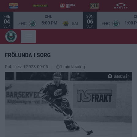
FRE
SÖN
CHL
C
04
06
5:00 PM
1:00 
FHC
SAI
FHC
SEP.
SEP.
FRÖLUNDA I SORG
Publicerad:
2023-09-05
1 min läsning
Bildbyrån