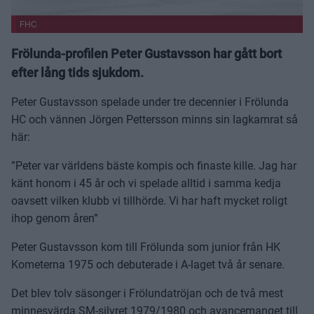
FHC
Frölunda-profilen Peter Gustavsson har gått bort
efter lång tids sjukdom.
Peter Gustavsson spelade under tre decennier i Frölunda
HC och vännen Jörgen Pettersson minns sin lagkamrat så
här:
”Peter var världens bäste kompis och finaste kille. Jag har
känt honom i 45 år och vi spelade alltid i samma kedja
oavsett vilken klubb vi tillhörde. Vi har haft mycket roligt
ihop genom åren”
Peter Gustavsson kom till Frölunda som junior från HK
Kometerna 1975 och debuterade i A-laget två år senare.
Det blev tolv säsonger i Frölundatröjan och de två mest
minnesvärda SM-silvret 1979/1980 och avancemanget till