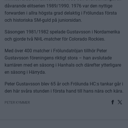
dåvarande elitserien 1989/1990. 1976 var den nyttige
forwarden i allra högsta grad delaktig i Frölundas första
och historiska SM-guld på juniorsidan.
Säsongen 1981/1982 spelade Gustavsson i Nordamerika
och gjorde två NHL-matcher för Colorado Rockies.
Med över 400 matcher i Frölundatröjan tillhör Peter
Gustavsson föreningens riktigt stora – han avslutade
karriären med en säsong i Hanhals och därefter ytterligare
en säsong i Härryda.
Peter Gustavsson blev 65 år och Frölunda HC:s tankar går i
den här svåra stunden i första hand till hans nära och kära.
PETER KYMMER