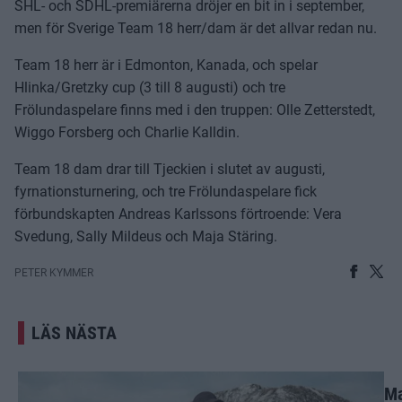
SHL- och SDHL-premiärerna dröjer en bit in i september,
men för Sverige Team 18 herr/dam är det allvar redan nu.
Team 18 herr är i Edmonton, Kanada, och spelar
Hlinka/Gretzky cup (3 till 8 augusti) och tre
Frölundaspelare finns med i den truppen: Olle Zetterstedt,
Wiggo Forsberg och Charlie Kalldin.
Team 18 dam drar till Tjeckien i slutet av augusti,
fyrnationsturnering, och tre Frölundaspelare fick
förbundskapten Andreas Karlssons förtroende: Vera
Svedung, Sally Mildeus och Maja Stäring.
PETER KYMMER
LÄS NÄSTA
Ma