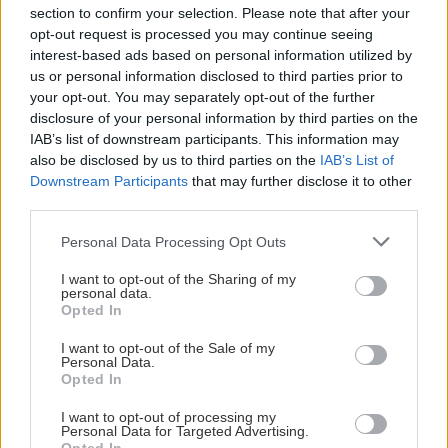
section to confirm your selection. Please note that after your
opt-out request is processed you may continue seeing
SÄSONGENS TEMAMATCHER ÄR SATTA
interest-based ads based on personal information utilized by
us or personal information disclosed to third parties prior to
Publicerad:
2026-08-06
1 min läsning
your opt-out. You may separately opt-out of the further
BILDBYRÅN
disclosure of your personal information by third parties on the
IAB’s list of downstream participants. This information may
also be disclosed by us to third parties on the
IAB’s List of
Downstream Participants
that may further disclose it to other
third parties.
Please note that this website/app uses one or more Google
Personal Data Processing Opt Outs
services and may gather and store information including but
not limited to your visit or usage behaviour. You may click to
I want to opt-out of the Sharing of my
personal data.
grant or deny consent to Google and its third-party tags to
Opted In
use your data for below specified purposes in below Google
FHC
consent section.
I want to opt-out of the Sale of my
Personal Data.
Opted In
Temamatcherna för säsongen 2026/27 är satta - nu
kan du planera din säsong!
I want to opt-out of processing my
Personal Data for Targeted Advertising.