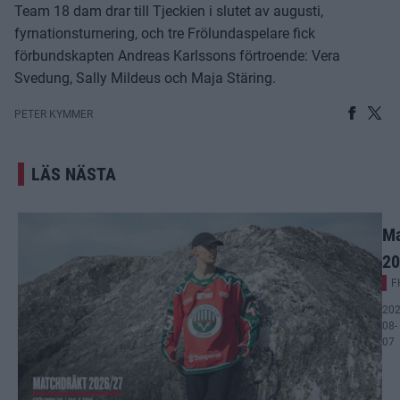
Team 18 dam drar till Tjeckien i slutet av augusti,
fyrnationsturnering, och tre Frölundaspelare fick
förbundskapten Andreas Karlssons förtroende: Vera
Svedung, Sally Mildeus och Maja Stäring.
PETER KYMMER
LÄS NÄSTA
Ma
20
F
202
08-
07