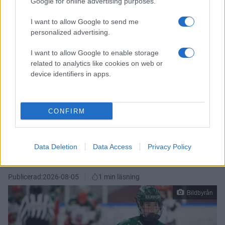
hel del till.
Google for online advertising purposes.
I SDHL har vi valt ut fem matcher där vi kommer ha ett
I want to allow Google to send me
personalized advertising.
större publikfokus och där det kommer vara fler aktiviteter
runtom Frölundaborg, premiären den 9:e september är en
I want to allow Google to enable storage
av dem.
related to analytics like cookies on web or
device identifiers in apps.
Se samtliga temamatcher via
den här länken
.
CONFIRM
Data Deletion
Data Access
Privacy Policy
SEX I TVÅ LANDSLAG
Publicerad:
2026-08-05
1 min läsning
Bildbyrån