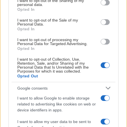
not limited to your visit or usage behaviour. You may click to
I want to opt-out of the Sharing of my
personal data.
grant or deny consent to Google and its third-party tags to
Opted In
use your data for below specified purposes in below Google
consent section.
I want to opt-out of the Sale of my
Personal Data.
Opted In
I want to opt-out of processing my
Personal Data for Targeted Advertising.
FHC
Opted In
Temamatcherna för säsongen 2026/27 är satta - nu
I want to opt-out of Collection, Use,
Retention, Sale, and/or Sharing of my
kan du planera din säsong!
Personal Data that Is Unrelated with the
Purposes for which it was collected.
Opted Out
Frölunda HC går in i en ny säsong med SHL, CHL, SDHL
och även Spengler Cup i pipen. I år har vi valt att
Google consents
presentera samtliga våra temamatcher före första
I want to allow Google to enable storage
nedsläpp för att du som åskådare ska kunna planera in din
related to advertising like cookies on web or
säsong så tidigt som möjligt. Bland annat hissar vi Joel
device identifiers in apps.
Lundqvists tröja den 17:e oktober, vi har regionsmatch och
spelar för barnen på Drottning Silvias barnsjukhus och en
I want to allow my user data to be sent to