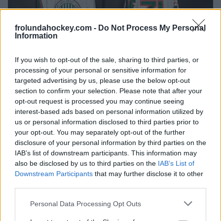
frolundahockey.com -
Do Not Process My Personal
Information
If you wish to opt-out of the sale, sharing to third parties, or
processing of your personal or sensitive information for
targeted advertising by us, please use the below opt-out
section to confirm your selection. Please note that after your
opt-out request is processed you may continue seeing
interest-based ads based on personal information utilized by
us or personal information disclosed to third parties prior to
your opt-out. You may separately opt-out of the further
disclosure of your personal information by third parties on the
SÄSONGENS TEMAMATCHER ÄR SATTA
IAB’s list of downstream participants. This information may
also be disclosed by us to third parties on the
IAB’s List of
Publicerad:
2026-08-06
1 min läsning
Downstream Participants
that may further disclose it to other
third parties.
BILDBYRÅN
Please note that this website/app uses one or more Google
Personal Data Processing Opt Outs
services and may gather and store information including but