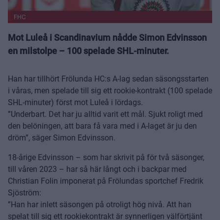
FHC
Mot Luleå i Scandinavium nådde Simon Edvinsson
en milstolpe – 100 spelade SHL-minuter.
Han har tillhört Frölunda HC:s A-lag sedan säsongsstarten
i våras, men spelade till sig ett rookie-kontrakt (100 spelade
SHL-minuter) först mot Luleå i lördags.
”Underbart. Det har ju alltid varit ett mål. Sjukt roligt med
den belöningen, att bara få vara med i A-laget är ju den
dröm”, säger Simon Edvinsson.
18-årige Edvinsson – som har skrivit på för två säsonger,
till våren 2023 – har så här långt och i backpar med
Christian Folin imponerat på Frölundas sportchef Fredrik
Sjöström:
”Han har inlett säsongen på otroligt hög nivå. Att han
spelat till sig ett rookiekontrakt är synnerligen välförtjänt