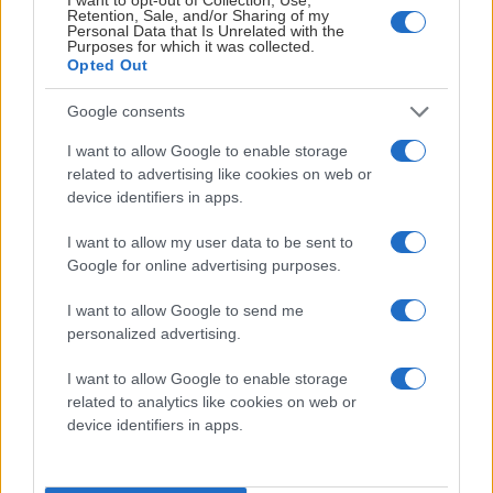
Retention, Sale, and/or Sharing of my
Personal Data that Is Unrelated with the
Purposes for which it was collected.
Opted Out
Google consents
I want to allow Google to enable storage
related to advertising like cookies on web or
device identifiers in apps.
FHC
I want to allow my user data to be sent to
Temamatcherna för säsongen 2026/27 är satta - nu
Google for online advertising purposes.
kan du planera din säsong!
I want to allow Google to send me
Frölunda HC går in i en ny säsong med SHL, CHL, SDHL
personalized advertising.
och även Spengler Cup i pipen. I år har vi valt att
I want to allow Google to enable storage
presentera samtliga våra temamatcher före första
related to analytics like cookies on web or
nedsläpp för att du som åskådare ska kunna planera in din
device identifiers in apps.
säsong så tidigt som möjligt. Bland annat hissar vi Joel
Lundqvists tröja den 17:e oktober, vi har regionsmatch och