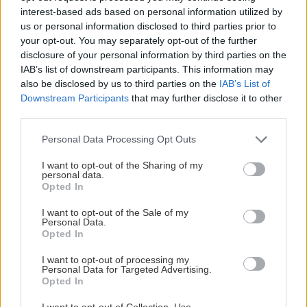
interest-based ads based on personal information utilized by
us or personal information disclosed to third parties prior to
your opt-out. You may separately opt-out of the further
disclosure of your personal information by third parties on the
IAB’s list of downstream participants. This information may
also be disclosed by us to third parties on the
IAB’s List of
Downstream Participants
that may further disclose it to other
third parties.
Please note that this website/app uses one or more Google
Personal Data Processing Opt Outs
services and may gather and store information including but
not limited to your visit or usage behaviour. You may click to
I want to opt-out of the Sharing of my
personal data.
grant or deny consent to Google and its third-party tags to
Opted In
use your data for below specified purposes in below Google
consent section.
I want to opt-out of the Sale of my
Personal Data.
SÄSONGENS TEMAMATCHER ÄR SATTA
Opted In
Publicerad:
2026-08-06
1 min läsning
I want to opt-out of processing my
Personal Data for Targeted Advertising.
BILDBYRÅN
Opted In
I want to opt-out of Collection, Use,