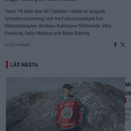
Team 18 dam drar till Tjeckien i slutet av augusti,
fyrnationsturnering, och tre Frölundaspelare fick
förbundskapten Andreas Karlssons förtroende: Vera
Svedung, Sally Mildeus och Maja Stäring.
PETER KYMMER
LÄS NÄSTA
Ma
20
F
202
08-
07