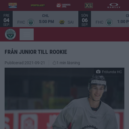
FRE
SÖN
CHL
C
04
06
5:00 PM
1:00 
FHC
SAI
FHC
SEP.
SEP.
FRÅN JUNIOR TILL ROOKIE
Publicerad:
2021-09-21
1 min läsning
Frölunda HC