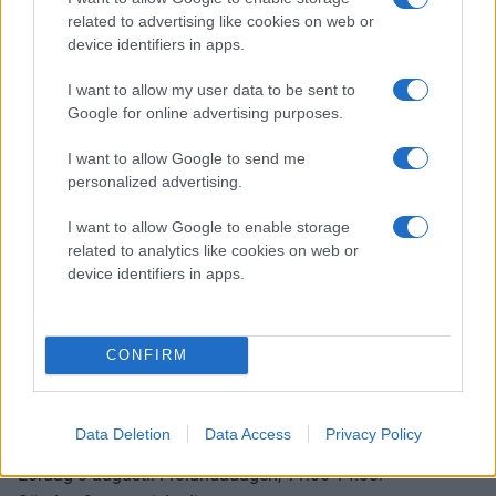
related to advertising like cookies on web or
onsdag i samband med det obligatoriska besöket på
device identifiers in apps.
Sommarhockeyskolan – resten av veckan är det
Frölundaborg som gäller. Damlaget är på Öckerö på
I want to allow my user data to be sent to
torsdag och tränar i övrigt enligt nedanstående schema.
Google for online advertising purposes.
På lördag är alla som vill och kan välkomna till den
I want to allow Google to send me
traditionella Frölundadagen i och utanför Frölundaborg.
personalized advertising.
Upplägget är detsamma som tidigare år med aktiviteter,
I want to allow Google to enable storage
rundvandring, mingel, mat och dryck med mera - herr- och
related to analytics like cookies on web or
damlaget är på plats mellan 11.00 och 14.00.
device identifiers in apps.
Schema, damlag:
Måndag 3 augusti: Frölundaborg, 09.00 (is).
CONFIRM
Tisdag 4 augusti: Frölundaborg, 09.00 (is).
Onsdag 5 augusti: Frölundaborg, 09.00 (is).
Torsdag 6 augusti: Öckerö, 11.00 (is).
Data Deletion
Data Access
Privacy Policy
Fredag 7 augusti: Frölundaborg, 09.30 (is).
Lördag 8 augusti: Frölundadagen, 11.00-14.00.