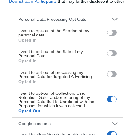
Downstream Participants
that may further disclose it to other
third parties.
Publicerad:
2026-08-03
1 min läsning
Please note that this website/app uses one or more Google
Personal Data Processing Opt Outs
services and may gather and store information including but
not limited to your visit or usage behaviour. You may click to
I want to opt-out of the Sharing of my
personal data.
grant or deny consent to Google and its third-party tags to
Opted In
use your data for below specified purposes in below Google
consent section.
I want to opt-out of the Sale of my
Personal Data.
Opted In
I want to opt-out of processing my
Personal Data for Targeted Advertising.
Opted In
Fabriken i Frölundaborg är i rullning igen!
I want to opt-out of Collection, Use,
Retention, Sale, and/or Sharing of my
Personal Data that Is Unrelated with the
Purposes for which it was collected.
Semestern är slut och i dag är såväl herr- som damlag
Opted Out
tillbaka i Frölundaborg – dessutom öppnar Frölundas
kontor i Frölundaborg igen.
Google consents
Herrlaget kör sitt första gemensamma ispass på Öckerö på
I want to allow Google to enable storage