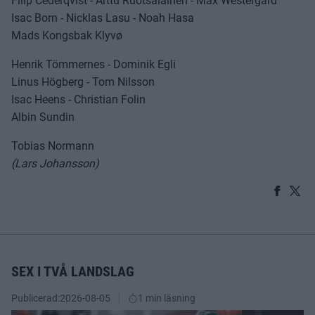
Filip Cederqvist - Arttu Ruotsalainen - Max Westergård
Isac Born - Nicklas Lasu - Noah Hasa
Mads Kongsbak Klyvø
Henrik Tömmernes - Dominik Egli
Linus Högberg - Tom Nilsson
Isac Heens - Christian Folin
Albin Sundin
Tobias Normann
(Lars Johansson)
SEX I TVÅ LANDSLAG
Publicerad:
2026-08-05
1 min läsning