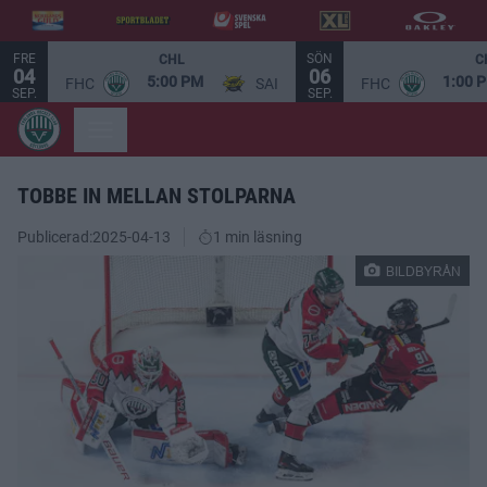
FRE
SÖN
CHL
C
04
06
5:00 PM
1:00 
FHC
SAI
FHC
SEP.
SEP.
TOBBE IN MELLAN STOLPARNA
Publicerad:
2025-04-13
1 min läsning
BILDBYRÅN