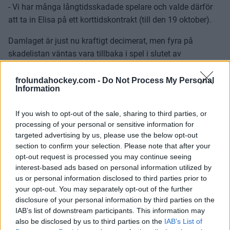
- Vi har många långtidsskadade spelare och valde därför
att ta in Elisa på ett korttidskontrakt (till den 19 oktober).
Damlaget är just nu kraftigt decimerat, men fyra på
skadelistan väntas vara tillbaka i spel i slutet av
september: Emilia Vesa, Moa Stridh, Lisa Johansson och
Hanna Olsson.
frolundahockey.com -
Do Not Process My Personal
Information
För Felicia Wikner Zienkiewicz är prognosen mer oviss –
besked inom kort.
If you wish to opt-out of the sale, sharing to third parties, or
processing of your personal or sensitive information for
- Vi tar in juniorer för att fylla på truppen, säger Kim Martin
targeted advertising by us, please use the below opt-out
section to confirm your selection. Please note that after your
Hasson.
opt-out request is processed you may continue seeing
interest-based ads based on personal information utilized by
PETER KYMMER
us or personal information disclosed to third parties prior to
your opt-out. You may separately opt-out of the further
disclosure of your personal information by third parties on the
IAB’s list of downstream participants. This information may
also be disclosed by us to third parties on the
IAB’s List of
VI ÄR IGÅNG