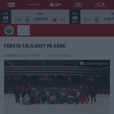
FRE
SÖN
CHL
C
04
06
5:00 PM
1:00 
FHC
SAI
FHC
SEP.
SEP.
FÖRSTA TJEJLAGET PÅ GÅNG
Publicerad:
2018-03-09
2 min läsning
Göran Pegenius