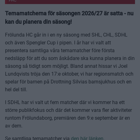
FHC
Temamatcherna för säsongen 2026/27 är satta - nu
kan du planera din säsong!
Frölunda HC går in i en ny säsong med SHL, CHL, SDHL
och även Spengler Cup i pipen. I år har vi valt att
presentera samtliga våra temamatcher före första
nedsläpp för att du som åskådare ska kunna planera in din
säsong så tidigt som möjligt. Bland annat hissar vi Joel
Lundqvists tröja den 17:e oktober, vi har regionsmatch och
spelar för barnen på Drottning Silvias barnsjukhus och en
hel del till.
I SDHL har vi valt ut fem matcher där vi kommer ha ett
större publikfokus och där det kommer vara fler aktiviteter
runtom Frölundaborg, premiären den 9:e september är en
av dem.
Se samtliga temamatcher via
den här länken
.