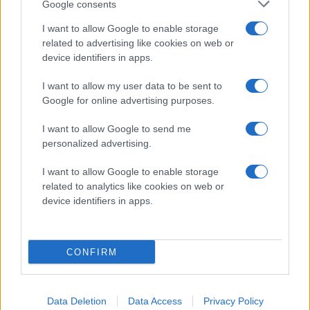
Google consents
LÄS NÄSTA
I want to allow Google to enable storage
related to advertising like cookies on web or
device identifiers in apps.
Sä
I want to allow my user data to be sent to
te
Google for online advertising purposes.
är
F
I want to allow Google to send me
personalized advertising.
202
08-
I want to allow Google to enable storage
06
related to analytics like cookies on web or
device identifiers in apps.
CONFIRM
Ho
st
ta
Data Deletion
Data Access
Privacy Policy