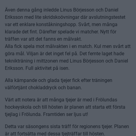
Även denna gång inledde Linus Börjesson och Daniel
Eriksson med lite skridskoövningar där avslutningstestet
var ett enklare konståkningshopp. Svårt, men många
klarade det fint. Därefter spelade vi matcher. Nytt för
träffen var att det fanns en målvakt.
Alla fick spela mot målvakten i en match. Kul men svårt att
göra mål. Viljan är det inget fel på. Det femte laget hade
teknikträning i mittzonen med Linus Börjesson och Daniel
Eriksson. Full aktivitet på isen.
Alla kämpande och glada tjejer fick efter träningen
välförtjänt chokladdryck och banan.
Värt att notera är att många tjejer är med i Frölundas
hockeyskola och till hösten är planen att starta ett första
tjejlag i Frölunda. Framtiden ser ljus ut!
Detta var säsongens sista träff för regionens tjejer. Planen
är att fortsätta med dessa tjejträffar till hösten.