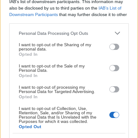
FHC ACADEMY
IAB’s list of downstream participants. This information may
also be disclosed by us to third parties on the
IAB’s List of
Säsongen är igång på allvar för en dryg handfull
Downstream Participants
that may further disclose it to other
third parties.
Frölundaspelare.
Please note that this website/app uses one or more Google
Personal Data Processing Opt Outs
SHL- och SDHL-premiärerna dröjer en bit in i september,
services and may gather and store information including but
men för Sverige Team 18 herr/dam är det allvar redan nu.
not limited to your visit or usage behaviour. You may click to
I want to opt-out of the Sharing of my
personal data.
grant or deny consent to Google and its third-party tags to
Opted In
Team 18 herr är i Edmonton, Kanada, och spelar
use your data for below specified purposes in below Google
Hlinka/Gretzky cup (3 till 8 augusti) och tre
consent section.
I want to opt-out of the Sale of my
Personal Data.
Frölundaspelare finns med i den truppen: Olle Zetterstedt,
Opted In
Wiggo Forsberg och Charlie Kalldin.
I want to opt-out of processing my
Team 18 dam drar till Tjeckien i slutet av augusti,
Personal Data for Targeted Advertising.
Opted In
fyrnationsturnering, och tre Frölundaspelare fick
förbundskapten Andreas Karlssons förtroende: Vera
I want to opt-out of Collection, Use,
Retention, Sale, and/or Sharing of my
Svedung, Sally Mildeus och Maja Stäring.
Personal Data that Is Unrelated with the
Purposes for which it was collected.
Opted Out
PETER KYMMER