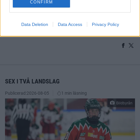
CONFIRM
större publikfokus och där det kommer vara fler aktiviteter
runtom Frölundaborg, premiären den 9:e september är en
av dem.
Data Deletion
Data Access
Privacy Policy
Se samtliga temamatcher via
den här länken
.
SEX I TVÅ LANDSLAG
Publicerad:
2026-08-05
1 min läsning
Bildbyrån