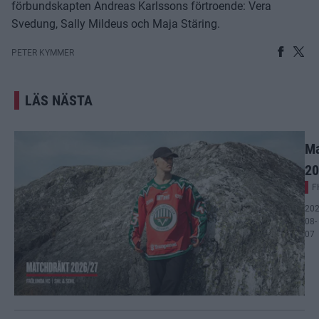
förbundskapten Andreas Karlssons förtroende: Vera
Svedung, Sally Mildeus och Maja Stäring.
PETER KYMMER
LÄS NÄSTA
Ma
20
F
202
08-
07