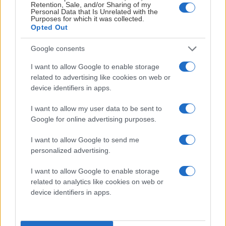
Retention, Sale, and/or Sharing of my
Personal Data that Is Unrelated with the
Purposes for which it was collected.
Opted Out
Google consents
FHC
I want to allow Google to enable storage
Temamatcherna för säsongen 2026/27 är satta - nu
related to advertising like cookies on web or
device identifiers in apps.
kan du planera din säsong!
I want to allow my user data to be sent to
Frölunda HC går in i en ny säsong med SHL, CHL, SDHL
Google for online advertising purposes.
och även Spengler Cup i pipen. I år har vi valt att
presentera samtliga våra temamatcher före första
I want to allow Google to send me
nedsläpp för att du som åskådare ska kunna planera in din
personalized advertising.
säsong så tidigt som möjligt. Bland annat hissar vi Joel
I want to allow Google to enable storage
Lundqvists tröja den 17:e oktober, vi har regionsmatch och
related to analytics like cookies on web or
spelar för barnen på Drottning Silvias barnsjukhus och en
device identifiers in apps.
hel del till.
I SDHL har vi valt ut fem matcher där vi kommer ha ett