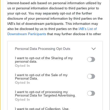
interest-based ads based on personal information utilized by
us or personal information disclosed to third parties prior to
your opt-out. You may separately opt-out of the further
disclosure of your personal information by third parties on the
IAB’s list of downstream participants. This information may
also be disclosed by us to third parties on the
IAB’s List of
Downstream Participants
that may further disclose it to other
third parties.
Please note that this website/app uses one or more Google
Personal Data Processing Opt Outs
services and may gather and store information including but
not limited to your visit or usage behaviour. You may click to
I want to opt-out of the Sharing of my
personal data.
SÄSONGENS TEMAMATCHER ÄR SATTA
grant or deny consent to Google and its third-party tags to
Opted In
use your data for below specified purposes in below Google
Publicerad:
2026-08-06
1 min läsning
consent section.
I want to opt-out of the Sale of my
Personal Data.
BILDBYRÅN
Opted In
I want to opt-out of processing my
Personal Data for Targeted Advertising.
Opted In
I want to opt-out of Collection, Use,