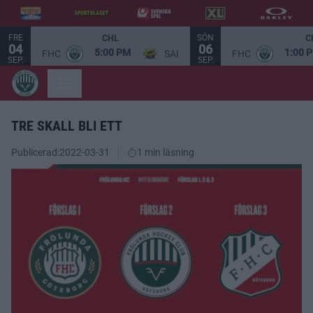
FRE
SÖN
CHL
C
04
06
5:00 PM
1:00 
FHC
SAI
FHC
SEP.
SEP.
TRE SKALL BLI ETT
Publicerad:
2022-03-31
1 min läsning