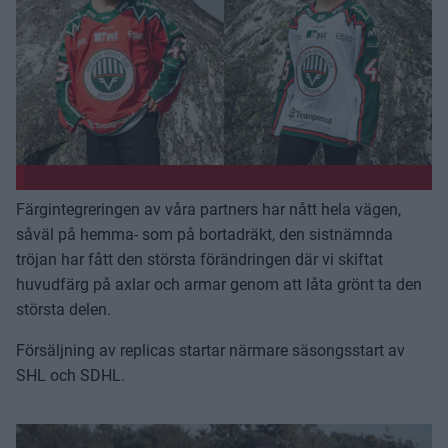
Färgintegreringen av våra partners har nått hela vägen,
såväl på hemma- som på bortadräkt, den sistnämnda
tröjan har fått den största förändringen där vi skiftat
huvudfärg på axlar och armar genom att låta grönt ta den
största delen.
Försäljning av replicas startar närmare säsongsstart av
SHL och SDHL.