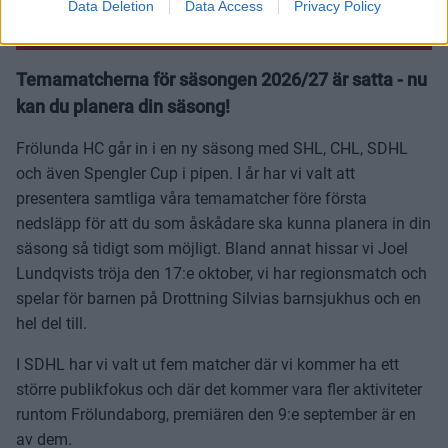
Data Deletion
Data Access
Privacy Policy
FHC
Temamatcherna för säsongen 2026/27 är satta - nu
kan du planera din säsong!
Frölunda HC går in i en ny säsong med SHL, CHL, SDHL
och även Spengler Cup i pipen. I år har vi valt att
presentera samtliga våra temamatcher före första
nedsläpp för att du som åskådare ska kunna planera in din
säsong så tidigt som möjligt. Bland annat hissar vi Joel
Lundqvists tröja den 17:e oktober, vi har regionsmatch och
spelar för barnen på Drottning Silvias barnsjukhus och en
hel del till.
I SDHL har vi valt ut fem matcher där vi kommer ha ett
större publikfokus och där det kommer vara fler aktiviteter
runtom Frölundaborg, premiären den 9:e september är en
av dem.