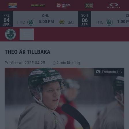
FRE
SÖN
CHL
C
04
06
5:00 PM
1:00 
FHC
SAI
FHC
SEP.
SEP.
THEO ÄR TILLBAKA
Publicerad:
2025-04-25
2 min läsning
Frölunda HC