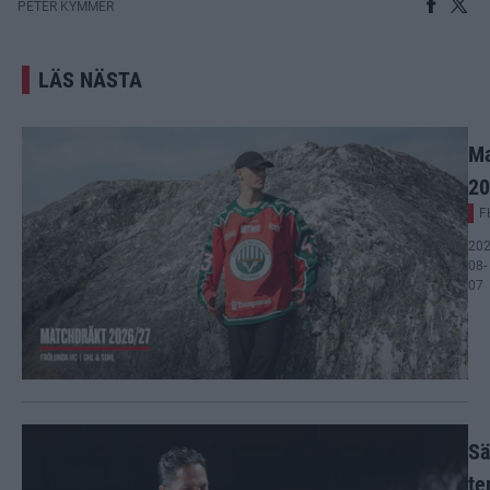
PETER KYMMER
LÄS NÄSTA
Ma
20
F
202
08-
07
Sä
te