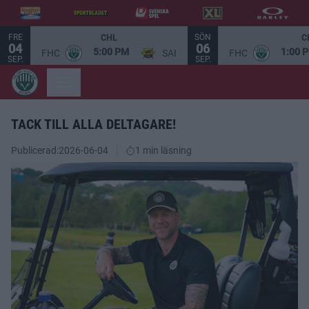
FRE
SÖN
CHL
C
04
06
5:00 PM
1:00 
FHC
SAI
FHC
SEP.
SEP.
TACK TILL ALLA DELTAGARE!
Publicerad:
2026-06-04
1 min läsning