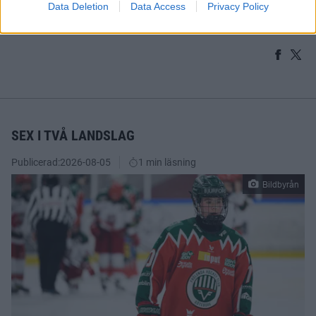
Data Deletion
Data Access
Privacy Policy
Se samtliga temamatcher via
den här länken
.
SEX I TVÅ LANDSLAG
Publicerad:
2026-08-05
1 min läsning
Bildbyrån