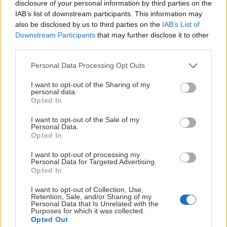
disclosure of your personal information by third parties on the
IAB’s list of downstream participants. This information may
also be disclosed by us to third parties on the
IAB’s List of
Downstream Participants
that may further disclose it to other
third parties.
Please note that this website/app uses one or more Google
Personal Data Processing Opt Outs
services and may gather and store information including but
not limited to your visit or usage behaviour. You may click to
I want to opt-out of the Sharing of my
personal data.
SÄSONGENS TEMAMATCHER ÄR SATTA
grant or deny consent to Google and its third-party tags to
Opted In
use your data for below specified purposes in below Google
Publicerad:
2026-08-06
1 min läsning
consent section.
I want to opt-out of the Sale of my
Personal Data.
BILDBYRÅN
Opted In
I want to opt-out of processing my
Personal Data for Targeted Advertising.
Opted In
I want to opt-out of Collection, Use,
Retention, Sale, and/or Sharing of my
Personal Data that Is Unrelated with the
Purposes for which it was collected.
Opted Out