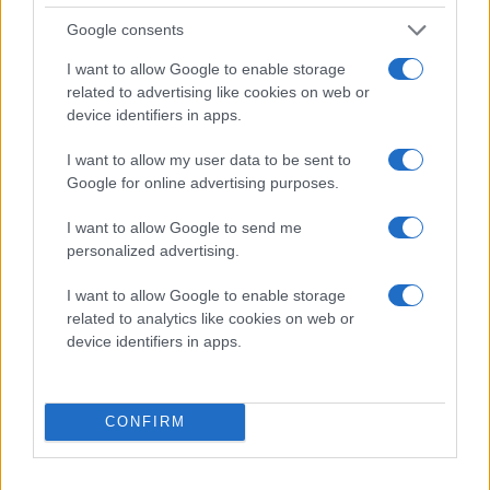
Google consents
FHC
I want to allow Google to enable storage
Temamatcherna för säsongen 2026/27 är satta - nu
related to advertising like cookies on web or
device identifiers in apps.
kan du planera din säsong!
I want to allow my user data to be sent to
Frölunda HC går in i en ny säsong med SHL, CHL, SDHL
Google for online advertising purposes.
och även Spengler Cup i pipen. I år har vi valt att
presentera samtliga våra temamatcher före första
I want to allow Google to send me
nedsläpp för att du som åskådare ska kunna planera in din
personalized advertising.
säsong så tidigt som möjligt. Bland annat hissar vi Joel
I want to allow Google to enable storage
Lundqvists tröja den 17:e oktober, vi har regionsmatch och
related to analytics like cookies on web or
spelar för barnen på Drottning Silvias barnsjukhus och en
device identifiers in apps.
hel del till.
I SDHL har vi valt ut fem matcher där vi kommer ha ett
CONFIRM
större publikfokus och där det kommer vara fler aktiviteter
runtom Frölundaborg, premiären den 9:e september är en
av dem.